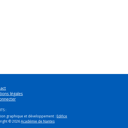
act
ions légales
onnecter
TS :
tion graphique et développement :
Edifice
right © 2026
Académie de Nantes