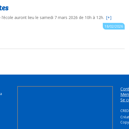
tes
 l’école auront lieu le samedi 7 mars 2026 de 10h à 12h.
[+]
Auteur : floriane.pollion
18/02/2026
Cont
la
Ment
Se c
CREDI
Créa
Copy