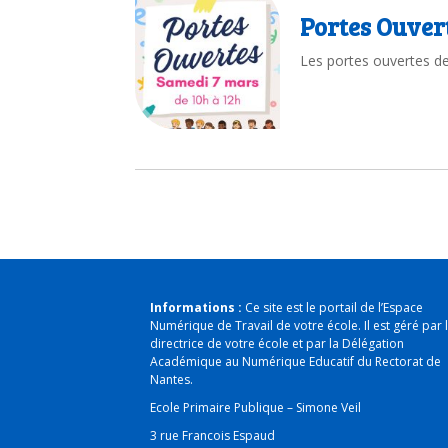
Portes Ouver
Les portes ouvertes de
Informations :
Ce site est le portail de l’Espace
Numérique de Travail de votre école. Il est géré par 
directrice de votre école et par la Délégation
Académique au Numérique Educatif du Rectorat de
Nantes.
Ecole Primaire Publique – Simone Veil
3 rue Francois Espaud